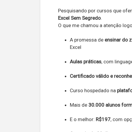
Pesquisando por cursos que ofe
Excel Sem Segredo
.
O que me chamou a atenção logo 
A promessa de
ensinar do 
Excel
Aulas práticas
, com linguag
Certificado válido e reconh
Curso hospedado na
plataf
Mais de
30.000 alunos for
E o melhor:
R$197
, com op