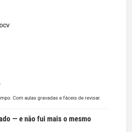
ROCV
s
po. Com aulas gravadas e fáceis de revisar.
arado — e não fui mais o mesmo